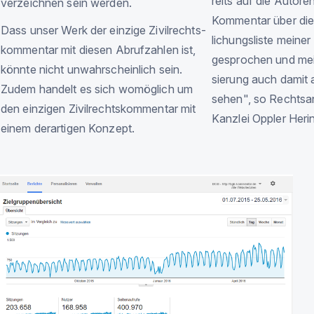
reits auf die Autore
ver­­zeichnen sein werden.
Kommen­tar über die 
Dass unser Werk der ein­zige Zivil­rechts­
lichungs­­liste meine
kommen­tar mit diesen Ab­ruf­zahlen ist,
ge­­sprochen und mei
könnte nicht un­wahr­schein­lich sein.
sierung auch damit als
Zudem handelt es sich wo­möglich um
sehen", so
Rechts­a
den ein­zigen Zivil­rechts­kommen­tar mit
Kanzlei Oppler Heri
einem der­artigen Kon­zept.