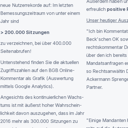
Außerdem haben un
neue Nutzerrekorde auf: Im letzten
erfreulich
positive
Bemessungszeitraum von unter einem
Unser heutiger Ausz
Jahr sind
"Ich bin Kommen­tat
> 200.000 Sitzungen
Beck'schen OK sowie
zu ver­zeichnen, bei über 400.000
rechts­­kommen­tar D
Seiten­ab­rufen!
über den ich be­reits z
Unten­­stehend finden Sie die aktuellen
Man­dats­­­an­­­fragen 
Zu­­griffs­­zahlen auf den BGB On­line-
so
Rechts­an­wältin 
Kommen­tar als Grafik (Aus­wertung
Acker­­mann Sprenge
mittels Google Analytics).
Partner
.
An­gesichts des kon­tinuier­­lichen Wachs­­
tums ist mit äußerst hoher Wahr­­schein­­
lich­­keit davon aus­­zu­­gehen, dass im Jahr
"Einige Man­dan­ten
2016 mehr als 300.000 Sitzungen zu